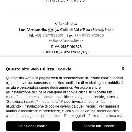
Villa Sabolini
Loc. Mensanello, 53034 Colle di Val d'Elsa (Siena), Italia
Tel.
+39 0577972001
- Fax.
+39 0577972800
info@villasabolini.it
P.IVA 01251910525
CIN: IT052012A12X247C7I
X
Questo sito web utilizza i cookie
Questo sito web e la pagina web di prenotazione utilizzano cookie tecnici
e, solo previo tuo consenso, cookies analitici e di marketing per pubblicità
mirata e personalizzazione degli annunci. Per acconsentire
all’installazione di tutte le categorie di cookie clicca su “Accetta tutti i
cookie” mentre per selezionare specifiche categorie di cookie, clicca su
"Seleziona i cookie"; mediante la “x” puoi invece chiudere il banner
rifiutando l’installazione di cookie diversi da quelli tecnici. Per riaprire il
CONTATTI
PRIVACY
DATI SOCIETARI
banner e modificare le preferenze, clicca su “Cookie” nel footer del sito
COOKIE POLICY
GDS
ACCESSIBILITÀ
web e della pagina di prenotazione. Per maggiori informazioni
clicca qui
.