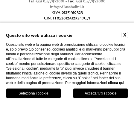
Tel.
+39 0577972001
- Fax.
+39 0577972800
info@villasabolini.it
P.IVA 01251910525
CIN: IT052012A12X247C7I
X
Questo sito web utilizza i cookie
Questo sito web e la pagina web di prenotazione utilizzano cookie tecnici
e, solo previo tuo consenso, cookies analitici e di marketing per pubblicità
mirata e personalizzazione degli annunci. Per acconsentire
all’installazione di tutte le categorie di cookie clicca su “Accetta tutti i
cookie” mentre per selezionare specifiche categorie di cookie, clicca su
"Seleziona i cookie"; mediante la “x” puoi invece chiudere il banner
rifiutando l’installazione di cookie diversi da quelli tecnici. Per riaprire il
CONTATTI
PRIVACY
DATI SOCIETARI
banner e modificare le preferenze, clicca su “Cookie” nel footer del sito
COOKIE POLICY
GDS
ACCESSIBILITÀ
web e della pagina di prenotazione. Per maggiori informazioni
clicca qui
.
Map
Chiama
Prenota
WEBSITE BY BLASTNESS