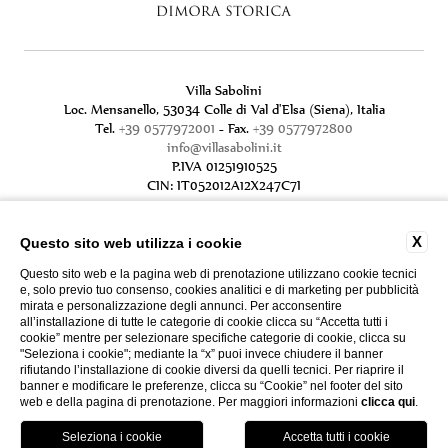
Villa Sabolini
Loc. Mensanello, 53034 Colle di Val d'Elsa (Siena), Italia
Tel.
+39 0577972001
- Fax.
+39 0577972800
info@villasabolini.it
P.IVA 01251910525
CIN: IT052012A12X247C7I
X
Questo sito web utilizza i cookie
Questo sito web e la pagina web di prenotazione utilizzano cookie tecnici
e, solo previo tuo consenso, cookies analitici e di marketing per pubblicità
mirata e personalizzazione degli annunci. Per acconsentire
all’installazione di tutte le categorie di cookie clicca su “Accetta tutti i
cookie” mentre per selezionare specifiche categorie di cookie, clicca su
"Seleziona i cookie"; mediante la “x” puoi invece chiudere il banner
rifiutando l’installazione di cookie diversi da quelli tecnici. Per riaprire il
CONTATTI
PRIVACY
DATI SOCIETARI
banner e modificare le preferenze, clicca su “Cookie” nel footer del sito
COOKIE POLICY
GDS
ACCESSIBILITÀ
web e della pagina di prenotazione. Per maggiori informazioni
clicca qui
.